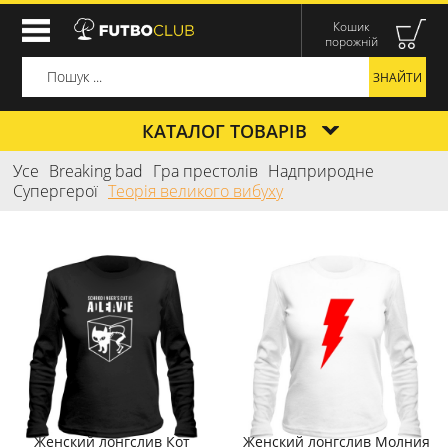
Кошик
порожній
КАТАЛОГ ТОВАРІВ
Усе
Breaking bad
Гра престолів
Надприродне
Супергерої
Теорія великого вибуху
Женский лонгслив Кот
Женский лонгслив Молния