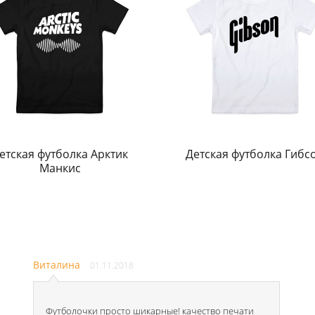
етская футболка Арктик
Детская футболка Гибс
Манкис
Виталина
01.11.2018
Футболочки просто шикарные! качество печати