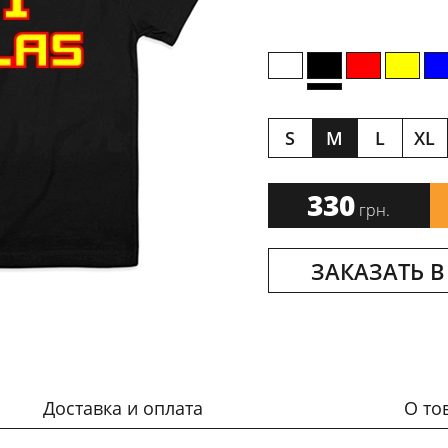
S
M
L
XL
330
грн.
ЗАКАЗАТЬ В
Доставка и оплата
О то