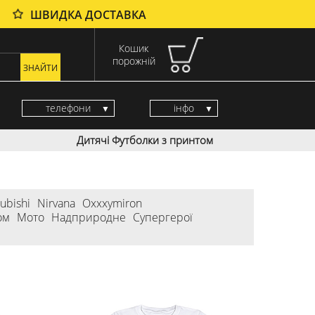
ШВИДКА ДОСТАВКА
Кошик
порожній
телефони
інфо
Дитячі Футболки з принтом
ubishi
Nirvana
Oxxxymiron
ом
Мото
Надприродне
Супергерої