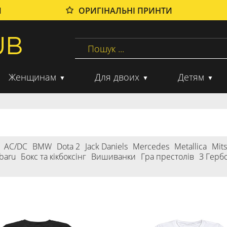
И
ОРИГІНАЛЬНІ ПРИНТИ
Женщинам
Для двоих
Детям
AC/DC
BMW
Dota 2
Jack Daniels
Mercedes
Metallica
Mits
baru
Бокс та кікбоксінг
Вишиванки
Гра престолів
З Герб