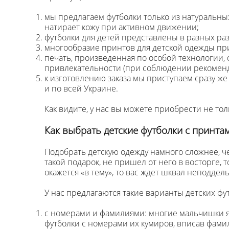
мы предлагаем футболки только из натуральных
натирает кожу при активном движении;
футболки для детей представлены в разных разм
многообразие принтов для детской одежды при
печать, произведенная по особой технологии,
привлекательности (при соблюдении рекоменд
к изготовлению заказа мы приступаем сразу же
и по всей Украине.
Как видите, у нас вы можете приобрести не то
Как выбрать детские футболки с принта
Подобрать детскую одежду намного сложнее, ч
такой подарок, не пришел от него в восторге, 
окажется «в тему», то вас ждет шквал неподдел
У нас предлагаются такие варианты детских фу
с номерами и фамилиями: многие мальчишки яв
футболки с номерами их кумиров, вписав фамил