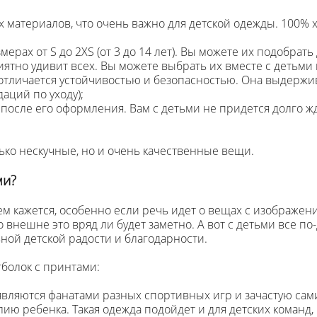
 материалов, что очень важно для детской одежды. 100% х
ерах от S до 2XS (от 3 до 14 лет). Вы можете их подобрат
ятно удивит всех. Вы можете выбрать их вместе с детьми
 отличается устойчивостью и безопасностью. Она выдержи
аций по уходу);
 после его оформления. Вам с детьми не придется долго ж
лько нескучные, но и очень качественные вещи.
ми?
ем кажется, особенно если речь идет о вещах с изображен
то внешне это вряд ли будет заметно. А вот с детьми все 
ьной детской радости и благодарности.
тболок с принтами:
ляются фанатами разных спортивных игр и зачастую сами 
ию ребенка. Такая одежда подойдет и для детских команд