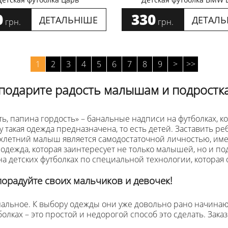
0
330
ДЕТАЛЬНІШЕ
ДЕТАЛЬ
грн.
грн.
1
2
3
4
5
6
7
8
9
>
>>
 подарите радость малышам и подростк
 папина гордость» – банальные надписи на футболках, кот
 такая одежда предназначена, то есть детей. Заставить реб
рехлетний малыш является самодостаточной личностью, им
 одежда, которая заинтересует не только малышей, но и по
на детских футболках по специальной технологии, которая
порадуйте своих мальчиков и девочек!
альное. К выбору одежды они уже довольно рано начинаю
болках – это простой и недорогой способ это сделать. Заказ