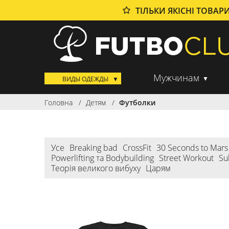
ТІЛЬКИ ЯКІСНІ ТОВАР
Мужчинам
ВИДЫ ОДЕЖДЫ
Головна
Детям
Футболки
Усе
Breaking bad
CrossFit
30 Seconds to Mars
Powerlifting та Bodybuilding
Street Workout
Su
Теорія великого вибуху
Царям