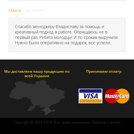
Ольга
29.10.2018
Спасибо менеджеру Владиславу за помощь и
креативный подход в работе. Обращаюсь не в
первый раз. Ребята молодцы! И по срокам выручили.
Нужно было оперативно на подарок, все успели.
Мы доставляем нашу продукцию по
Принимаем оплату:
всей Украине
Copyright © 2014-2016. Все права защищены. Украина, г.Днепр