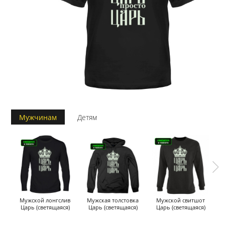
Мужчинам
Детям
Мужской лонгслив
Мужская толстовка
Мужской свитшот
М
Царь (светящаяся)
Царь (светящаяся)
Царь (светящаяся)