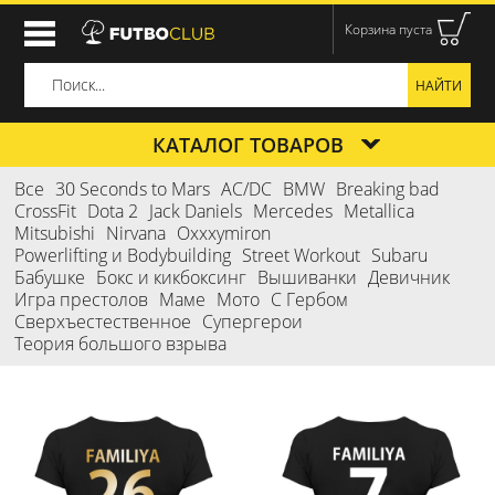
Корзина пуста
КАТАЛОГ ТОВАРОВ
Все
30 Seconds to Mars
AC/DC
BMW
Breaking bad
CrossFit
Dota 2
Jack Daniels
Mercedes
Metallica
Mitsubishi
Nirvana
Oxxxymiron
Powerlifting и Bodybuilding
Street Workout
Subaru
Бабушке
Бокс и кикбоксинг
Вышиванки
Девичник
Игра престолов
Маме
Мото
С Гербом
Сверхъестественное
Супергерои
Теория большого взрыва