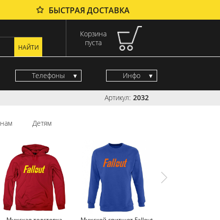
БЫСТРАЯ ДОСТАВКА
Корзина
пуста
Телефоны
Инфо
Артикул:
2032
нам
Детям
Мужская толстовка
Мужской свитшот Fallout
Мужская майка Fal