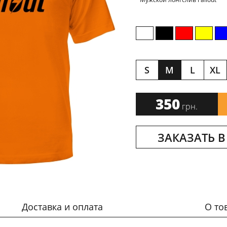
S
M
L
XL
350
грн.
ЗАКАЗАТЬ В
Доставка и оплата
О то