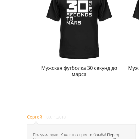
Мужская футболка 30 секунд до
Мужс
марса
Сергей
03.11.2018
Получил худи! Качество просто бомба! Перед