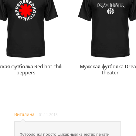
кая футболка Red hot chili
Мужская футболка Dre
peppers
theater
Виталина
01.11.2018
Футболочки просто шикарные! качество печати