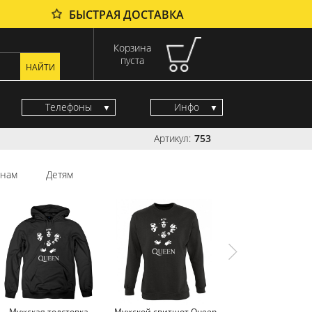
БЫСТРАЯ ДОСТАВКА
Корзина
пуста
Телефоны
Инфо
Артикул:
753
нам
Детям
Мужская толстовка
Мужской свитшот Queen
Мужская майка Q