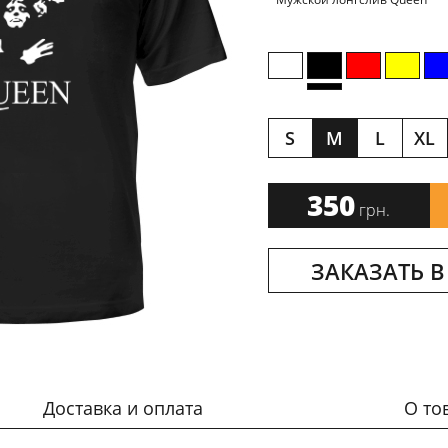
S
M
L
XL
350
грн.
ЗАКАЗАТЬ В
Доставка и оплата
О то