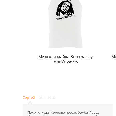
Мужская майка Bob marley-
Му
don\'t worry
Сергей
03.11.2018
Получил худи! Качество просто бомба! Перед