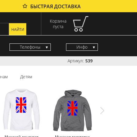
БЫСТРАЯ ДОСТАВКА
Корзина
пуста
Телефоны
Инфо
Артикул:
539
нам
Детям
Мужской лонгслив
Мужская толстовка
Мужской свитш