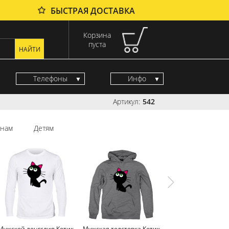
БЫСТРАЯ ДОСТАВКА
Корзина
пуста
Телефоны
Инфо
Артикул:
542
нам
Детям
Мужской лонгслив Котик
Мужская толстовка Котик
Мужской свитшот 