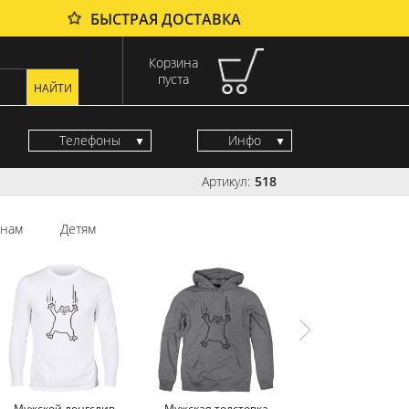
БЫСТРАЯ ДОСТАВКА
Корзина
пуста
Телефоны
Инфо
Артикул:
518
нам
Детям
Мужской лонгслив
Мужская толстовка
Мужской свитш