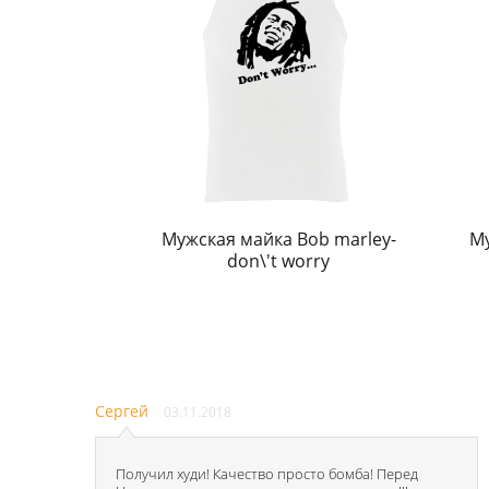
Мужская майка Bob marley-
Му
don\'t worry
Сергей
03.11.2018
Получил худи! Качество просто бомба! Перед