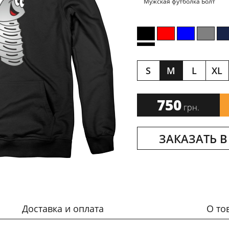
Мужская футболка Болт
S
M
L
XL
750
грн.
ЗАКАЗАТЬ В
Доставка и оплата
О то