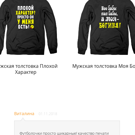
жская толстовка Плохой
Мужская толстовка Моя Б
Характер
Виталина
01.11.2018
Футболочки просто шикарные! качество печати