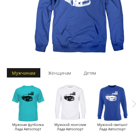
Мужчинам
Женщинам
Детям
Мужская футболка
Мужской лонгслив
Мужской свитшот
М
Лада Автоспорт
Лада Автоспорт
Лада Автоспорт