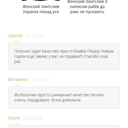
Женский лонгслив З
Женский лонгслив
написом рабів до
Україна понад усе
раю не пускають
Сергей
03.11.2018
Получил худи! Качество просто бомба! Перед Новым
годом еще закажу у вас на подарки!!! Спасибо еще
раз.
Виталина
01.11.2018
Футболочки просто шикарные! качество печати
очень порадовало. Всем довольна.
Ольга
29.10.2018