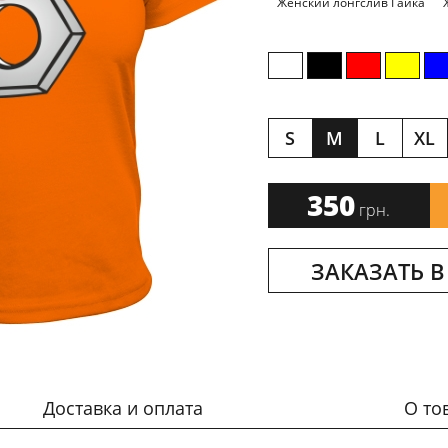
Женский лонгслив Гайка
S
M
L
XL
350
грн.
ЗАКАЗАТЬ В
Доставка и оплата
О то