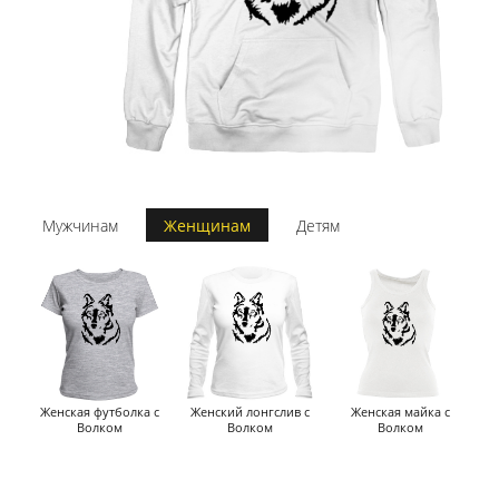
Мужчинам
Женщинам
Детям
Женская футболка с
Женский лонгслив с
Женская майка с
Волком
Волком
Волком