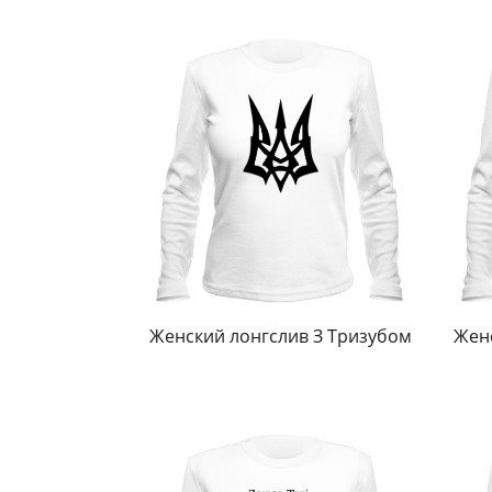
Женский лонгслив З Тризубом
Жен