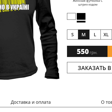
Женская футболка С
штрих кодом
S
M
L
XL
550
грн.
ЗАКАЗАТЬ В
Доставка и оплата
О то