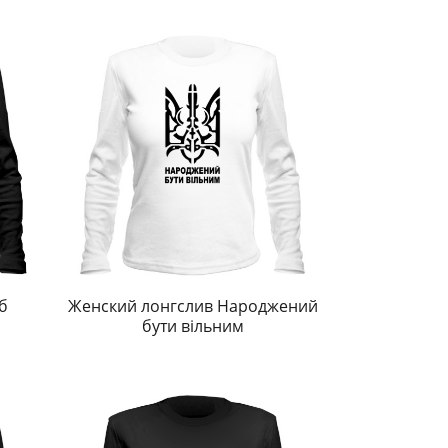
б
Женский лонгслив Народжений
бути вільним