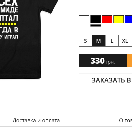
S
M
L
XL
330
грн.
ЗАКАЗАТЬ В
Доставка и оплата
О то