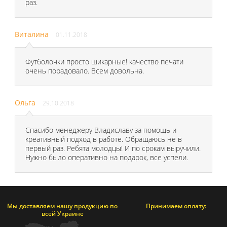
раз.
Виталина
01.11.2018
Футболочки просто шикарные! качество печати
очень порадовало. Всем довольна.
Ольга
29.10.2018
Спасибо менеджеру Владиславу за помощь и
креативный подход в работе. Обращаюсь не в
первый раз. Ребята молодцы! И по срокам выручили.
Нужно было оперативно на подарок, все успели.
Мы доставляем нашу продукцию по
Принимаем оплату:
всей Украине