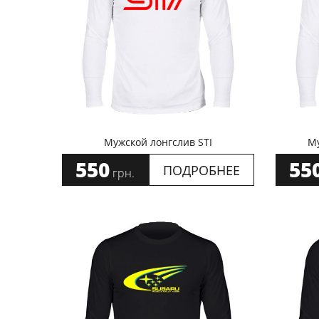
Мужской лонгслив STI
Му
550
55
ПОДРОБНЕЕ
грн.