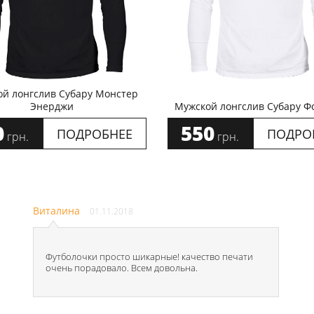
й лонгслив Субару Монстер
Энерджи
Мужской лонгслив Субару Ф
0
550
ПОДРОБНЕЕ
ПОДРО
грн.
грн.
Виталина
01.11.2018
Футболочки просто шикарные! качество печати
очень порадовало. Всем довольна.