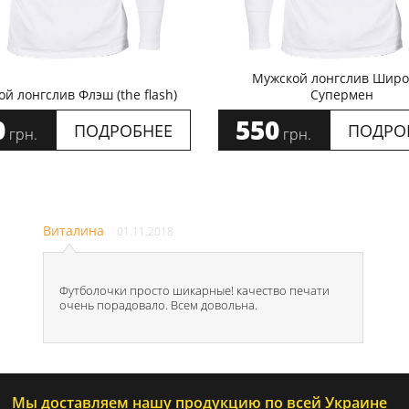
Мужской лонгслив Широ
й лонгслив Флэш (the flash)
Супермен
0
550
ПОДРОБНЕЕ
ПОДРО
грн.
грн.
Виталина
01.11.2018
Футболочки просто шикарные! качество печати
очень порадовало. Всем довольна.
Мы доставляем нашу продукцию по всей Украине