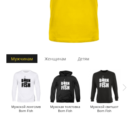
Мужчинам
Женщинам
Детям
Мужской лонгслив
Мужская толстовка
Мужской свитшот
М
Born Fish
Born Fish
Born Fish