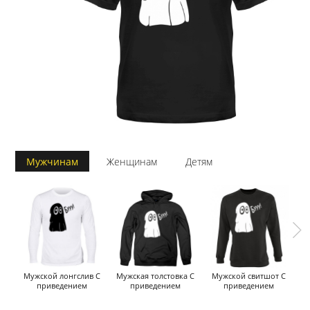
Мужчинам
Женщинам
Детям
Мужской лонгслив С
Мужская толстовка С
Мужской свитшот С
приведением
приведением
приведением