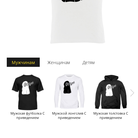
Мужчинам
Женщинам
Детям
Мужская футболка С
Мужской лонгслив С
Мужская толстовка С
М
приведением
приведением
приведением