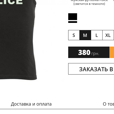
(светится в темноте)
S
M
L
XL
380
грн.
ЗАКАЗАТЬ В
Доставка и оплата
О то