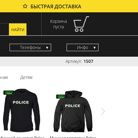
БЫСТРАЯ ДОСТАВКА
Корзина
пуста
Телефоны
Инфо
Артикул:
1507
нам
Детям
Мужской лонгслив Police
Мужская толстовка Police
Мужской свитшот P