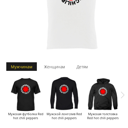
Мужчинам
Женщинам
Детям
Мужская футболка Red
Мужской лонгслив Red
Мужская толстовка
Му
hot chili peppers
hot chili peppers
Red hot chili peppers