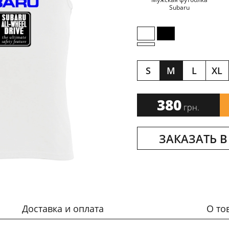
Subaru
S
M
L
XL
380
грн.
ЗАКАЗАТЬ В
Доставка и оплата
О то