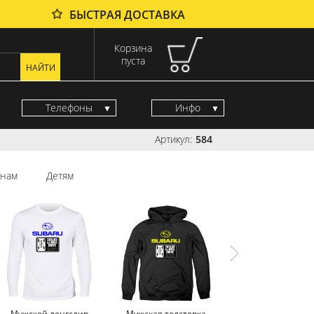
БЫСТРАЯ ДОСТАВКА
Корзина
пуста
Телефоны
Инфо
Артикул:
584
нам
Детям
Мужской лонгслив
Мужская толстовка
Мужской свитшот S