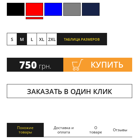
S
M
L
XL
2XL
ТАБЛИЦА РАЗМЕРОВ
750
КУПИТЬ
грн.
ЗАКАЗАТЬ В ОДИН КЛИК
Похожие
Доставка и
О
Отзывы
товары
оплата
товаре