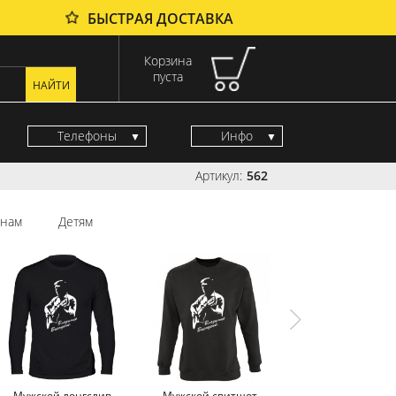
БЫСТРАЯ ДОСТАВКА
Корзина
пуста
Телефоны
Инфо
Артикул:
562
нам
Детям
Мужской лонгслив
Мужской свитшот
Мужская майк