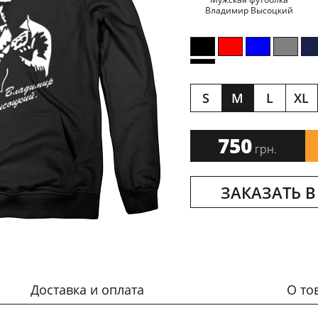
Владимир Высоцкий
S
M
L
XL
750
грн.
ЗАКАЗАТЬ В
Доставка и оплата
О то