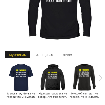
Мужчинам
Женщинам
Детям
Мужская футболка Не
Мужская толстовка Не
Мужской свитшот Не
говори,что мне делать
говори,что мне делать
говори,что мне делать
го