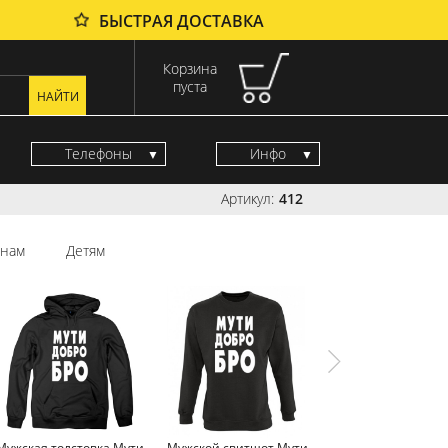
БЫСТРАЯ ДОСТАВКА
Корзина
пуста
Телефоны
Инфо
Артикул:
412
нам
Детям
Мужская толстовка Мути
Мужской свитшот Мути
Мужская майка М