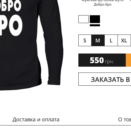
Добро Бро
S
M
L
XL
550
грн.
ЗАКАЗАТЬ В
Доставка и оплата
О то