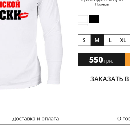
Приема
S
M
L
XL
550
грн.
ЗАКАЗАТЬ В
Доставка и оплата
О то