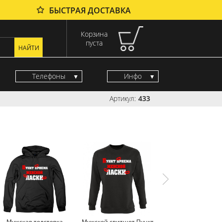
БЫСТРАЯ ДОСТАВКА
Корзина
пуста
Телефоны
Инфо
Артикул:
433
Мужская толстовка
Мужской свитшот Пункт
Мужская майка П