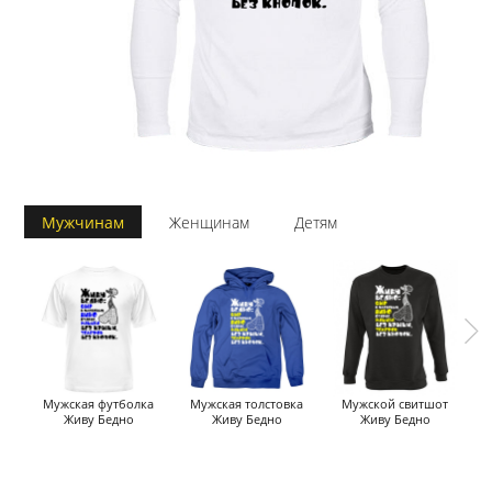
Мужчинам
Женщинам
Детям
Мужская футболка
Мужская толстовка
Мужской свитшот
М
Живу Бедно
Живу Бедно
Живу Бедно