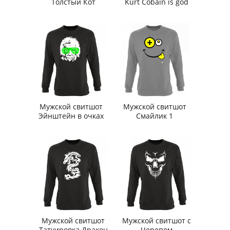
Толстый Кот
Kurt Cobain is god
Мужской свитшот
Мужской свитшот
Эйнштейн в очках
Смайлик 1
Мужской свитшот
Мужской свитшот с
Татуировка Дракон
Черепом