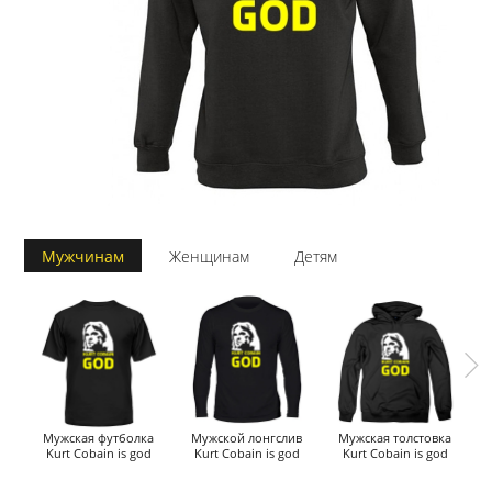
Мужчинам
Женщинам
Детям
Мужская футболка
Мужской лонгслив
Мужская толстовка
М
Kurt Cobain is god
Kurt Cobain is god
Kurt Cobain is god