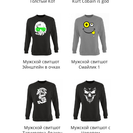
Толстый Кот
Kurt Cobain is god
Мужской свитшот
Мужской свитшот
Эйнштейн в очках
Смайлик 1
Мужской свитшот
Мужской свитшот с
Татуировка Дракон
Черепом