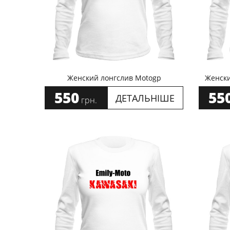
Женский лонгслив Motogp
Женски
550
55
ДЕТАЛЬНІШЕ
грн.