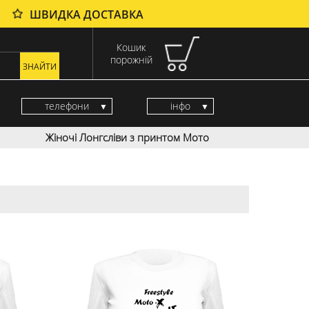
ШВИДКА ДОСТАВКА
Кошик
порожній
телефони
інфо
Жіночі Лонгсліви з принтом Мото