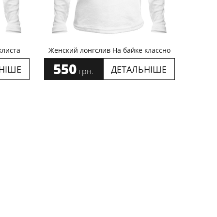
клиста
Женский лонгслив На байке классно
550
НІШЕ
ДЕТАЛЬНІШЕ
грн.