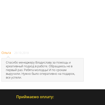
Ольга
29.10.2018
Спасибо менеджеру Владиславу за помощь и
креативный подход в работе. Обращаюсь не в
первый раз. Ребята молодцы! И по срокам
выручили. Нужно было оперативно на подарок,
все успели.
Приймаємо оплату: