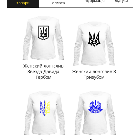
Інформація
Відгуки
товари
оплата
Женский лонгслив
Звезда Давида
Женский лонгслив З
Гербом
Тризубом