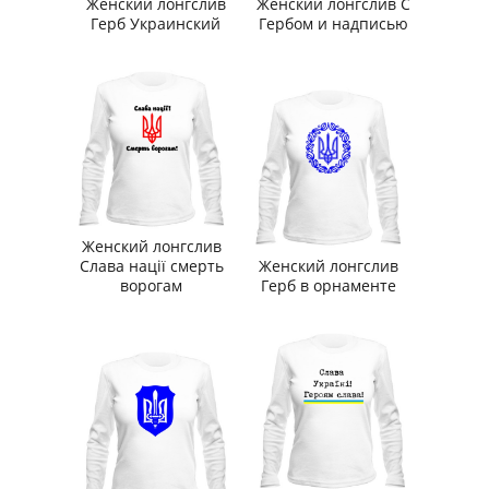
Женский лонгслив
Женский лонгслив С
Герб Украинский
Гербом и надписью
Женский лонгслив
Слава нації смерть
Женский лонгслив
ворогам
Герб в орнаменте