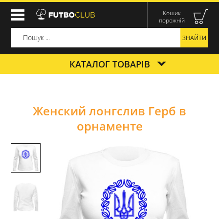
Кошик
порожній
КАТАЛОГ ТОВАРІВ
Женский лонгслив Герб в
орнаменте