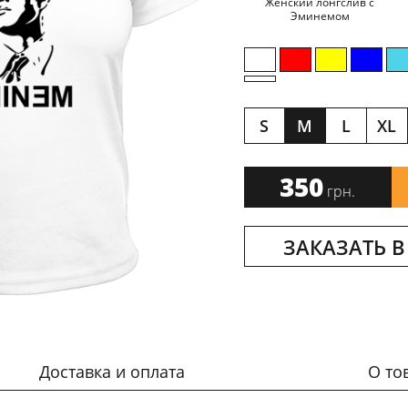
Женский лонгслив с
Эминемом
S
M
L
XL
350
грн.
ЗАКАЗАТЬ В
Доставка и оплата
О то