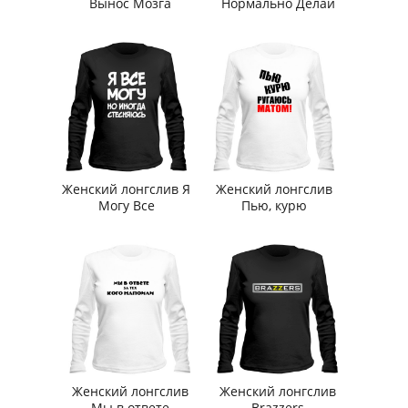
Вынос Мозга
Нормально Делай
Женский лонгслив Я
Женский лонгслив
Могу Все
Пью, курю
Женский лонгслив
Женский лонгслив
Мы в ответе
Brazzers