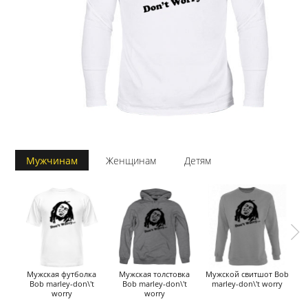
Мужчинам
Женщинам
Детям
Мужская футболка
Мужская толстовка
Мужской свитшот Bob
М
Bob marley-don\'t
Bob marley-don\'t
marley-don\'t worry
worry
worry