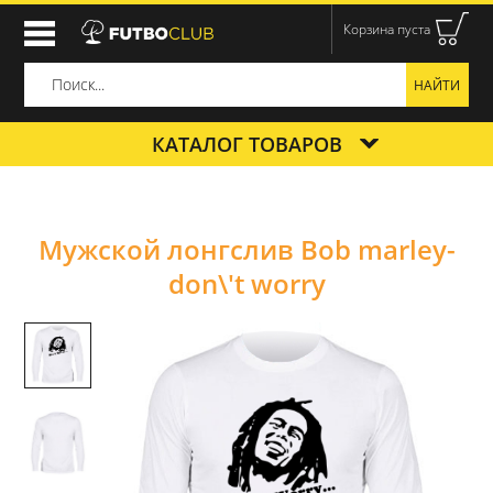
Корзина пуста
КАТАЛОГ ТОВАРОВ
Мужской лонгслив Bob marley-
don\'t worry