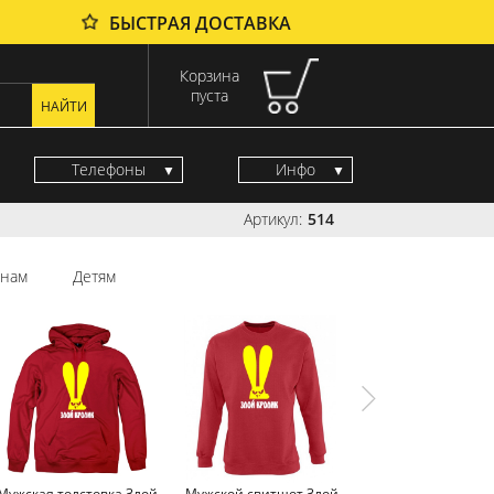
БЫСТРАЯ ДОСТАВКА
Корзина
пуста
Телефоны
Инфо
Артикул:
514
нам
Детям
Мужская толстовка Злой
Мужской свитшот Злой
Мужская майка З