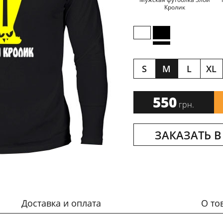
Кролик
S
M
L
XL
550
грн.
ЗАКАЗАТЬ В
Доставка и оплата
О то