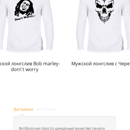
кой лонгслив Bob marley-
Мужской лонгслив с Чер
don\'t worry
Виталина
01.11.2018
Футболочки просто шикарные! качество печати