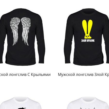
кой лонгслив С Крыльями
Мужской лонгслив Злой К