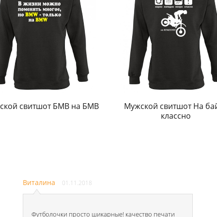
ской свитшот БМВ на БМВ
Мужской свитшот На ба
классно
Виталина
01.11.2018
Футболочки просто шикарные! качество печати