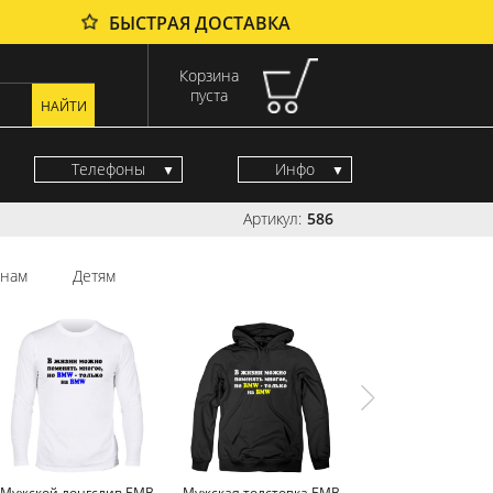
БЫСТРАЯ ДОСТАВКА
Корзина
пуста
Телефоны
Инфо
Артикул:
586
нам
Детям
Мужской лонгслив БМВ
Мужская толстовка БМВ
Мужская майка БМ