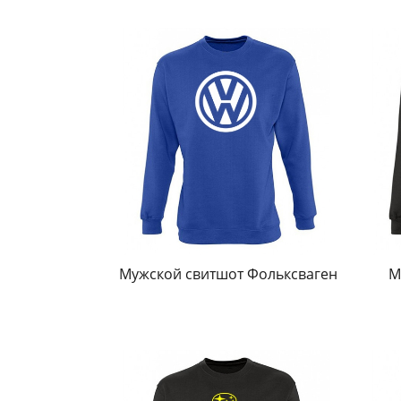
Мужской свитшот Фольксваген
М