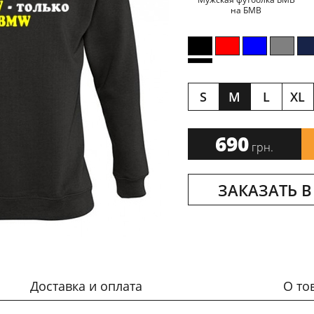
на БМВ
S
M
L
XL
690
грн.
ЗАКАЗАТЬ В
Доставка и оплата
О то