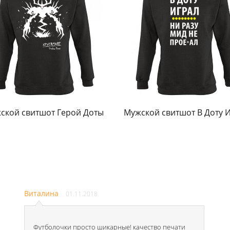
ской свитшот Герой Доты
Мужской свитшот В Доту 
Виталина
01.11.2018
Футболочки просто шикарные! качество печати