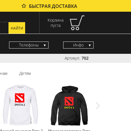
БЫСТРАЯ ДОСТАВКА
Корзина
пуста
Телефоны
Инфо
Артикул:
702
нам
Детям
Мужской лонгслив Dota 2
Мужская толстовка Dota
Мужская майка Do