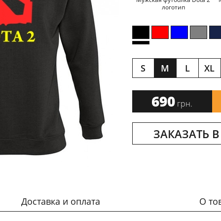
логотип
S
M
L
XL
690
грн.
ЗАКАЗАТЬ В
Доставка и оплата
О то