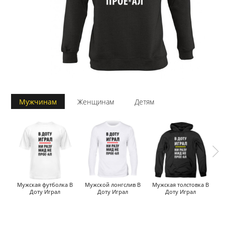
Мужчинам
Женщинам
Детям
Мужская футболка В
Мужской лонгслив В
Мужская толстовка В
Му
Доту Играл
Доту Играл
Доту Играл