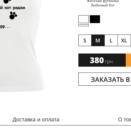
Женская футболка
Любимый Кот
S
M
L
XL
380
грн.
ЗАКАЗАТЬ В
Доставка и оплата
О то