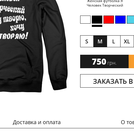
Женская футболка Я
Человек Творческий
S
M
L
XL
750
грн.
ЗАКАЗАТЬ В
Доставка и оплата
О то